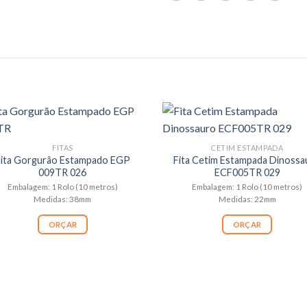
FITAS
CETIM ESTAMPADA
Fita Gorgurão Estampado EGP
Fita Cetim Estampada Dinossa
009TR 026
ECF005TR 029
Embalagem: 1 Rolo (10 metros)
Embalagem: 1 Rolo (10 metros)
Medidas: 38mm
Medidas: 22mm
ORÇAR
ORÇAR