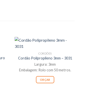
CORDÕES
uro
Cordão Polipropileno 3mm – 3031
Largura: 3mm
Embalagem: Rolo com 50 metros.
ORÇAR
F
Fita Gorgurão E