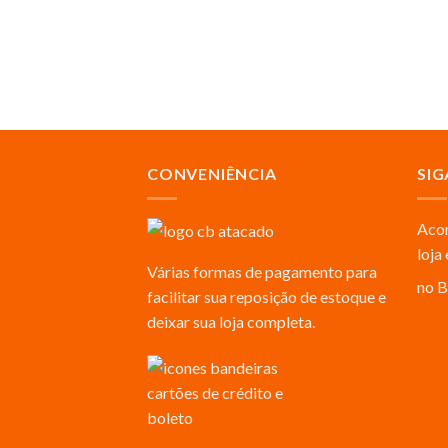
CONVENIÊNCIA
SIG
Acom
loja
Várias formas de pagamento para
no B
facilitar sua reposição de estoque e
deixar sua loja completa.