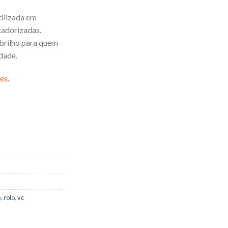
tilizada em
adorizadas.
 brilho para quem
idade.
es.
e
,
rolo
,
vc