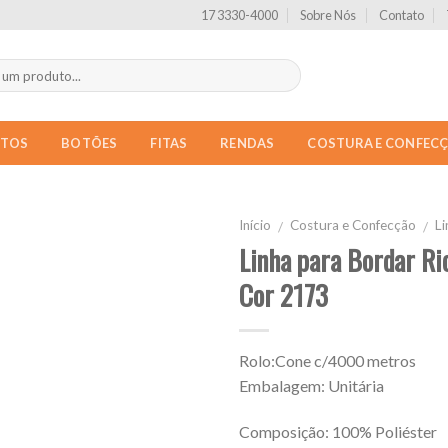
17 3330-4000
Sobre Nós
Contato
NTOS
BOTÕES
FITAS
RENDAS
COSTURA E CONFEC
Início
Costura e Confecção
L
/
/
Linha para Bordar R
Cor 2173
Rolo:Cone c/4000 metros
Embalagem: Unitária
Composição: 100% Poliéster