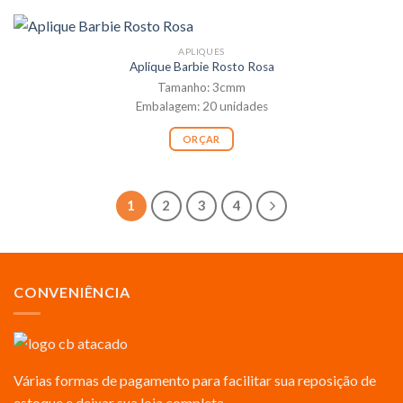
APLIQUES
Aplique Barbie Rosto Rosa
Tamanho: 3cmm
Embalagem: 20 unidades
ORÇAR
1
2
3
4
CONVENIÊNCIA
Várias formas de pagamento para facilitar sua reposição de
estoque e deixar sua loja completa.