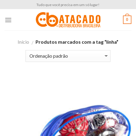
Skip
Tudo que você precisa em um só lugar!
to
content
0
Início
Produtos marcados com a tag “linha”
/