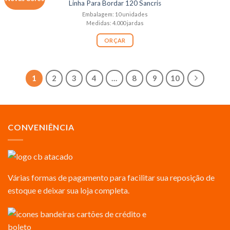
Linha Para Bordar 120 Sancris
Embalagem: 10 unidades
Medidas: 4.000 jardas
ORÇAR
1
2
3
4
…
8
9
10
CONVENIÊNCIA
Várias formas de pagamento para facilitar sua reposição de
estoque e deixar sua loja completa.