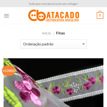
Skip
Tudo que você precisa em um só lugar!
to
content
0
Início
Fitas
/
+CORES