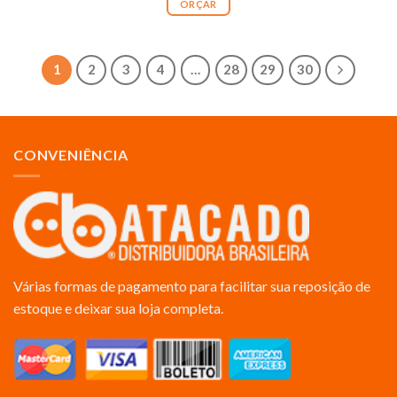
ORÇAR
1
2
3
4
…
28
29
30
CONVENIÊNCIA
Várias formas de pagamento para facilitar sua reposição de
estoque e deixar sua loja completa.