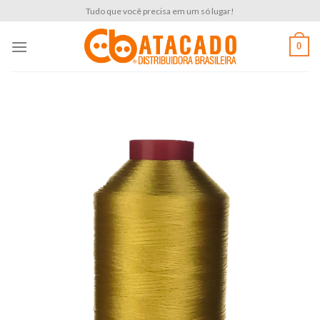
Skip
Tudo que você precisa em um só lugar!
to
content
0