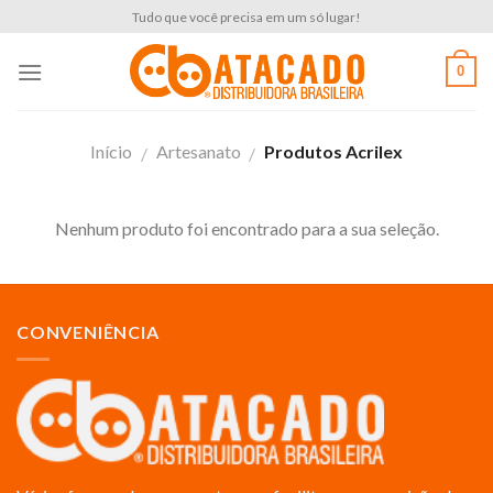
Skip
Tudo que você precisa em um só lugar!
to
content
0
Início
Artesanato
Produtos Acrilex
/
/
Nenhum produto foi encontrado para a sua seleção.
CONVENIÊNCIA