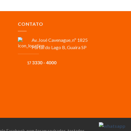
CONTATO
Av. José Cavenague, nº 1825
Portal do Lago B, Guaira SP
3330 - 4000
17
 pelo Facebook, nem foram revisados, testados