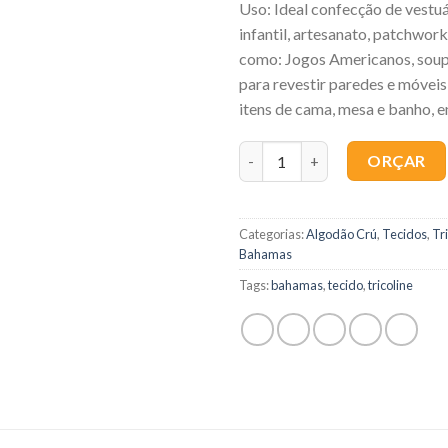
Uso: Ideal confecção de vestuá
infantil, artesanato, patchwork
como: Jogos Americanos, soup
para revestir paredes e móveis,
itens de cama, mesa e banho, e
Quantidade
ORÇAR
Categorias:
Algodão Crú
,
Tecidos
,
Tr
Bahamas
Tags:
bahamas
,
tecido
,
tricoline