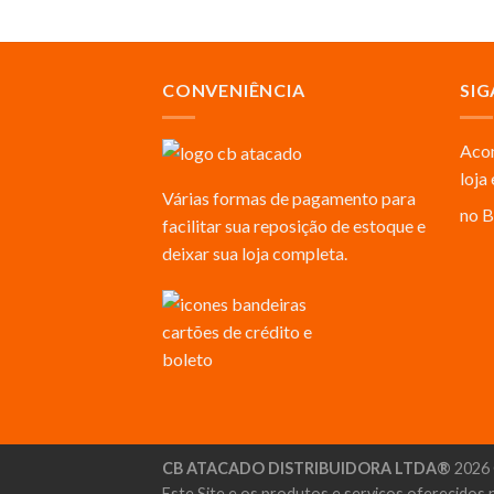
CONVENIÊNCIA
SIG
Acom
loja
Várias formas de pagamento para
no B
facilitar sua reposição de estoque e
deixar sua loja completa.
CB ATACADO DISTRIBUIDORA LTDA®
2026 
Este Site e os produtos e serviços oferecidos 