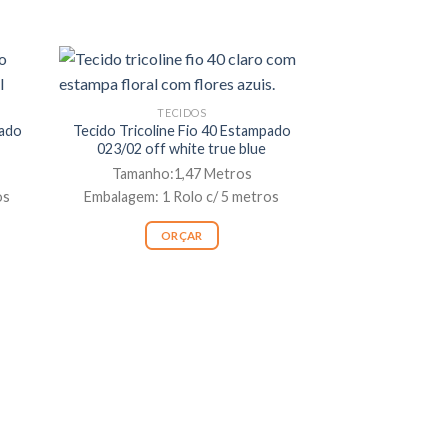
TECIDOS
pado
Tecido Tricoline Fio 40 Estampado
023/02 off white true blue
Tamanho:1,47 Metros
os
Embalagem: 1 Rolo c/ 5 metros
ORÇAR
TEC
Tecido Tricoline
018/01
Tamanho:1
Embalagem: 1 R
OR