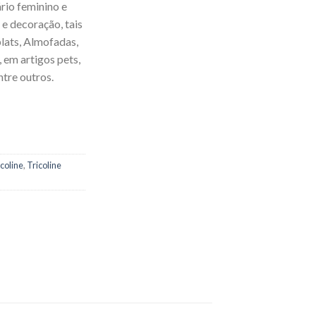
rio feminino e
 e decoração, tais
lats, Almofadas,
 em artigos pets,
ntre outros.
icoline
,
Tricoline