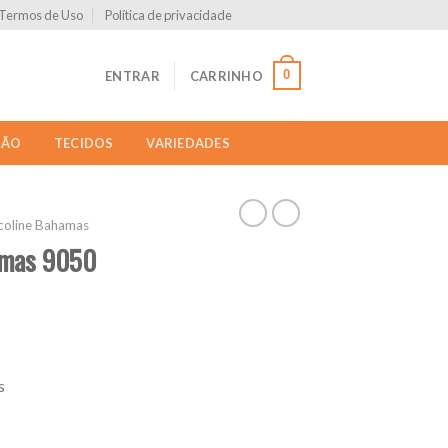
Termos de Uso
Política de privacidade
0
ENTRAR
CARRINHO
ÇÃO
TECIDOS
VARIEDADES
coline Bahamas
hamas 9050
s