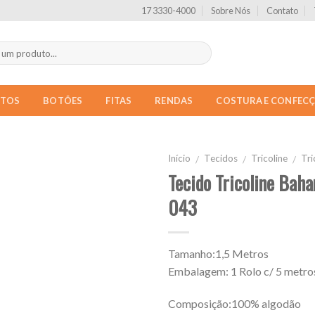
17 3330-4000
Sobre Nós
Contato
NTOS
BOTÕES
FITAS
RENDAS
COSTURA E CONFEC
Início
Tecidos
Tricoline
Tri
/
/
/
Tecido Tricoline Ba
043
Tamanho:1,5 Metros
Embalagem: 1 Rolo c/ 5 metro
Composição:100% algodão