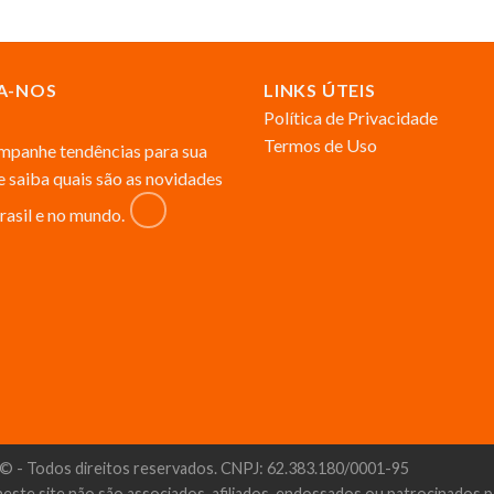
A-NOS
LINKS ÚTEIS
Política de Privacidade
Termos de Uso
panhe tendências para sua
 e saiba quais são as novidades
rasil e no mundo.
© - Todos direitos reservados. CNPJ: 62.383.180/0001-95
neste site não são associados, afiliados, endossados ou patrocinados