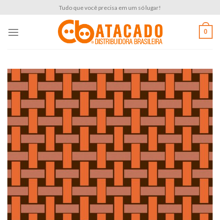
Skip
Tudo que você precisa em um só lugar!
to
content
0