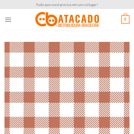
Skip
Tudo que você precisa em um só lugar!
to
content
0