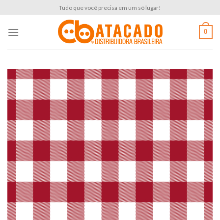
Skip
Tudo que você precisa em um só lugar!
to
content
0