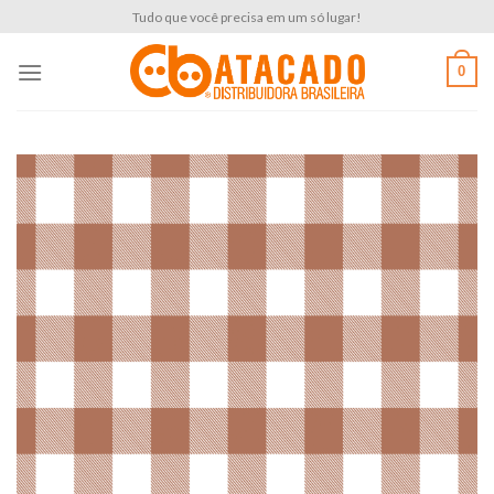
Skip
Tudo que você precisa em um só lugar!
to
content
0