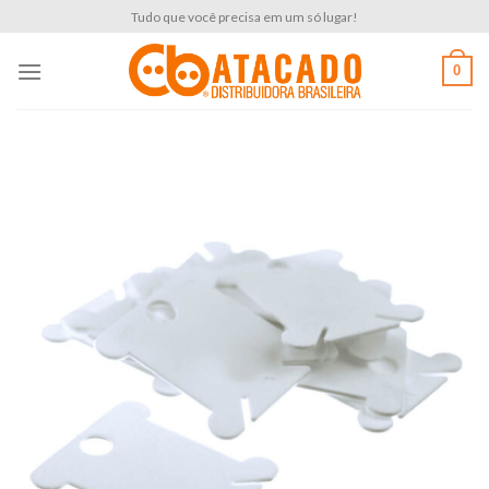
Skip
Tudo que você precisa em um só lugar!
to
content
0