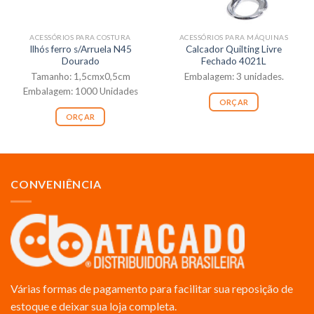
ACESSÓRIOS PARA COSTURA
ACESSÓRIOS PARA MÁQUINAS
Ilhós ferro s/Arruela N45
Calcador Quilting Livre
Dourado
Fechado 4021L
Tamanho: 1,5cmx0,5cm
Embalagem: 3 unidades.
Embalagem: 1000 Unidades
ORÇAR
ORÇAR
CONVENIÊNCIA
Várias formas de pagamento para facilitar sua reposição de
estoque e deixar sua loja completa.