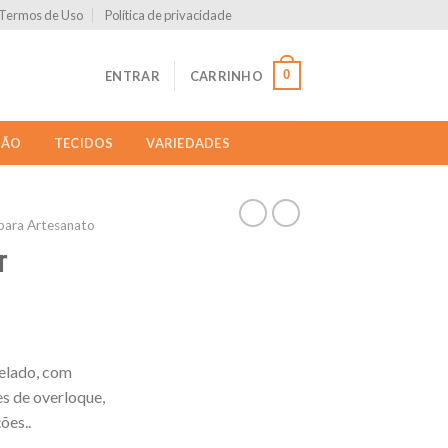
Termos de Uso
Política de privacidade
0
ENTRAR
CARRINHO
ÇÃO
TECIDOS
VARIEDADES
para Artesanato
r
uelado, com
es de overloque,
ões..