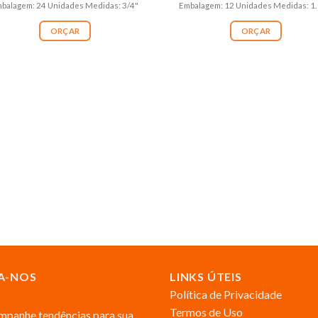
balagem: 24 Unidades Medidas: 3/4"
Embalagem: 12 Unidades Medidas: 1.
ORÇAR
ORÇAR
A-NOS
LINKS ÚTEIS
Política de Privacidade
Termos de Uso
panhe tendências para sua