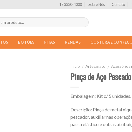
17 3330-4000
Sobre Nós
Contato
NTOS
BOTÕES
FITAS
RENDAS
COSTURA E CONFEC
Início
Artesanato
Acessórios 
/
/
Pinça de Aço Pescado
Embalagem: Kit c/ 5 unidades.
Descrição: Pinça de metal niq
pescador, auxiliar nas operaçõ
passa elástico e outras atribuiç