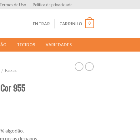
Termos de Uso
Política de privacidade
0
ENTRAR
CARRINHO
ÇÃO
TECIDOS
VARIEDADES
Faixas
/
 Cor 955
0% algodão.
em peças de panos