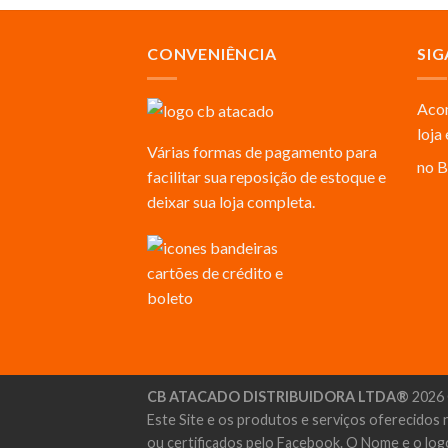
CONVENIÊNCIA
SIG
Acom
loja
Várias formas de pagamento para
no B
facilitar sua reposição de estoque e
deixar sua loja completa.
CB ATACADO DISTRIBUIDORA LTDA®
2026 
Este Site e os produtos e serviços oferecidos 
ou certificados pelo Facebook. O Nome e o log