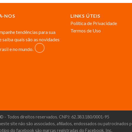
A-NOS
LINKS ÚTEIS
Política de Privacidade
Termos de Uso
panhe tendências para sua
 e saiba quais são as novidades
rasil e no mundo.
© - Todos direitos reservados. CNPJ: 62.383.180/0001-95
neste site não são associados, afiliados, endossados ou patrocinados
otipo do facebook são marcas registradas do Facebook, Inc.