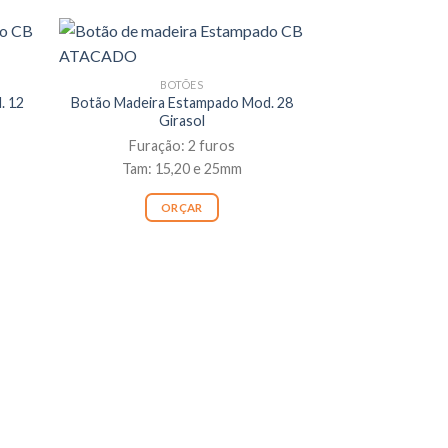
BOTÕES
. 12
Botão Madeira Estampado Mod. 28
Girasol
Furação: 2 furos
Tam: 15,20 e 25mm
ORÇAR
BO
Botão Madeira E
Cor
Furação
Tam: 15,
OR