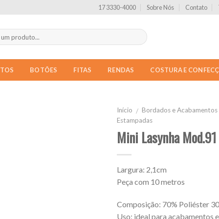
17 3330-4000
Sobre Nós
Contato
NTOS
BOTÕES
FITAS
RENDAS
COSTURA E CONFEC
Início
Bordados e Acabamentos
/
Estampadas
Mini Lasynha Mod.91
Largura: 2,1cm
Peça com 10 metros
Composição: 70% Poliéster 3
Uso: ideal para acabamentos 