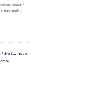
celente material
 e tudo mais o
s
,
Faixas Estampadas
lasynha