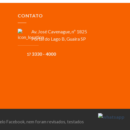
CONTATO
Av. José Cavenague, nº 1825
Portal do Lago B, Guaira SP
3330 - 4000
17
 pelo Facebook, nem foram revisados, testados