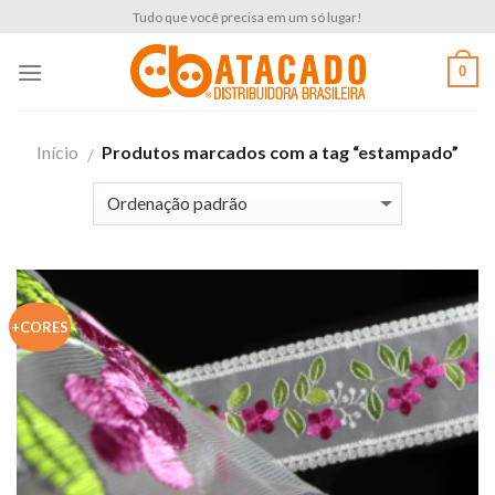
Skip
Tudo que você precisa em um só lugar!
to
content
0
Início
Produtos marcados com a tag “estampado”
/
+CORES