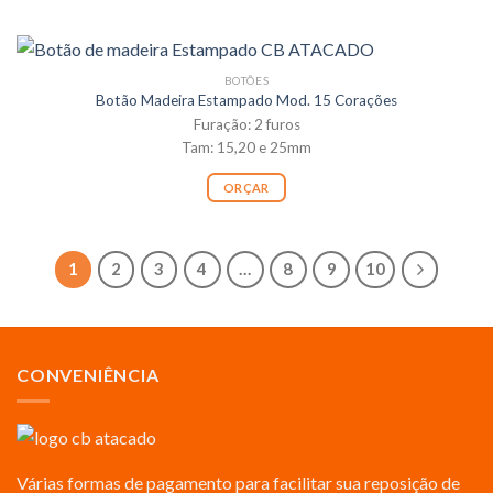
BOTÕES
Botão Madeira Estampado Mod. 15 Corações
Furação: 2 furos
Tam: 15,20 e 25mm
ORÇAR
1
2
3
4
…
8
9
10
CONVENIÊNCIA
Várias formas de pagamento para facilitar sua reposição de