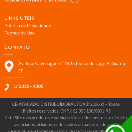
LINKS ÚTEIS
Política de Privacidade
Termos de Uso
CONTATO
Av. José Cavenague, nº 1825 Portal do Lago B, Guaira
SP
3330 - 4000
17
CB ATACADO DISTRIBUIDORA LTDA®
2026 © - Todos
direitos reservados. CNPJ: 62.383.180/0001-95
Este Site e os produtos e serviços oferecidos neste site não são
associados, afiliados, endossados ou patrocinados pelo
Facebook, nem foram revisados, testados ou certificados pelo