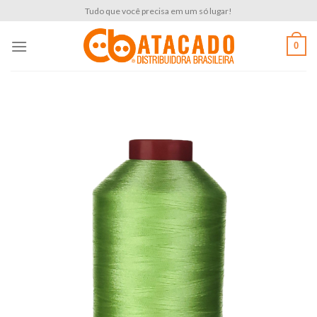
Skip
Tudo que você precisa em um só lugar!
to
content
0