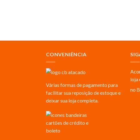
CONVENIÊNCIA
SIG
Acom
loja
Várias formas de pagamento para
no B
facilitar sua reposição de estoque e
deixar sua loja completa.