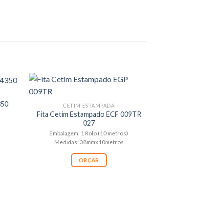
350
CETIM ESTAMPADA
Fita Cetim Estampado ECF 009TR
027
Embalagem: 1 Rolo (10 metros)
Medidas: 38mmx10metros
ORÇAR
CETIM E
Fita Cetim Es