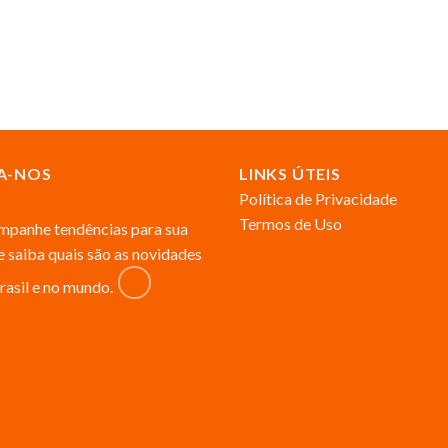
A-NOS
LINKS ÚTEIS
Política de Privacidade
Termos de Uso
panhe tendências para sua
 e saiba quais são as novidades
rasil e no mundo.