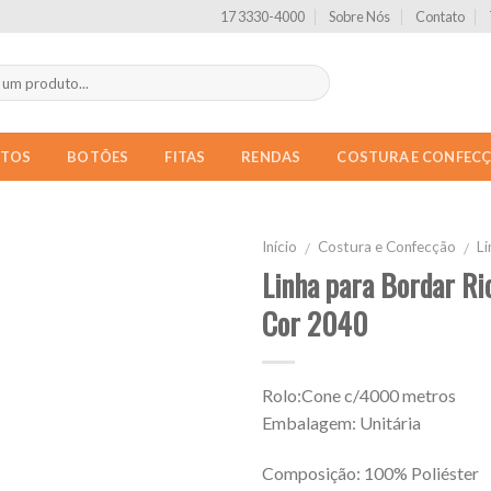
17 3330-4000
Sobre Nós
Contato
NTOS
BOTÕES
FITAS
RENDAS
COSTURA E CONFEC
Início
Costura e Confecção
L
/
/
Linha para Bordar R
Cor 2040
Rolo:Cone c/4000 metros
Embalagem: Unitária
Composição: 100% Poliéster