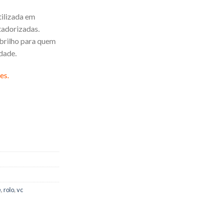
tilizada em
adorizadas.
 brilho para quem
idade.
es.
e
,
rolo
,
vc