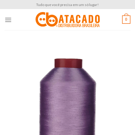
Skip
Tudo que você precisa em um só lugar!
to
content
0