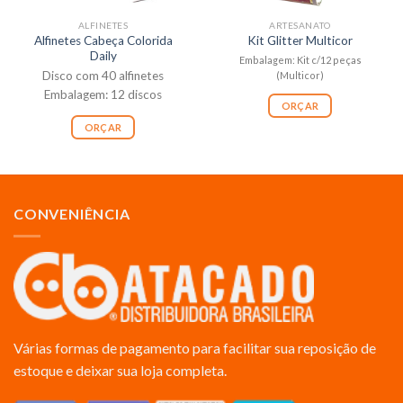
ALFINETES
ARTESANATO
Alfinetes Cabeça Colorida
Kit Glitter Multicor
Daily
Embalagem: Kit c/12 peças
Disco com 40 alfinetes
(Multicor)
Embalagem: 12 discos
ORÇAR
ORÇAR
CONVENIÊNCIA
Várias formas de pagamento para facilitar sua reposição de
estoque e deixar sua loja completa.