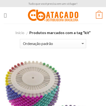
Skip
Tudo que você precisa em um só lugar!
to
content
0
Início
Produtos marcados com a tag “kit”
/