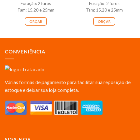
Furação: 2 furos
Furação: 2 furos
Tam: 15,20 e 25mm
Tam: 15,20 e 25mm
ORÇAR
ORÇAR
CONVENIÊNCIA
Várias formas de pagamento para facilitar sua reposição de
estoque e deixar sua loja completa.
SIGA-NOS