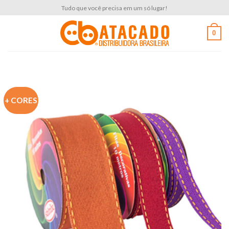
Skip
Tudo que você precisa em um só lugar!
to
content
0
+ CORES