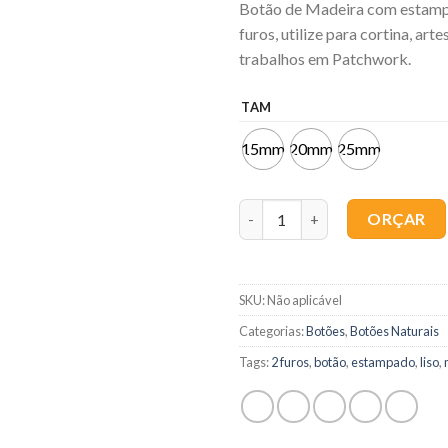
Botão de Madeira com estampa
furos, utilize para cortina, art
trabalhos em Patchwork.
TAM
15mm
20mm
25mm
Quantidade
ORÇAR
SKU:
Não aplicável
Categorias:
Botões
,
Botões Naturais
Tags:
2 furos
,
botão
,
estampado
,
liso
,