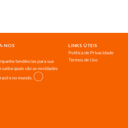
A-NOS
LINKS ÚTEIS
Política de Privacidade
Termos de Uso
panhe tendências para sua
 e saiba quais são as novidades
rasil e no mundo.