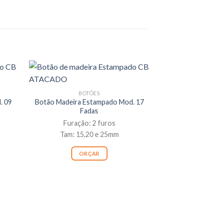
BOTÕES
. 09
Botão Madeira Estampado Mod. 17
Fadas
Furação: 2 furos
Tam: 15,20 e 25mm
ORÇAR
BO
Botão Madeira E
Coruja
Furação