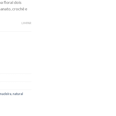
 floral dois
esanato, crochê e
LIMPAR
madeira
,
natural