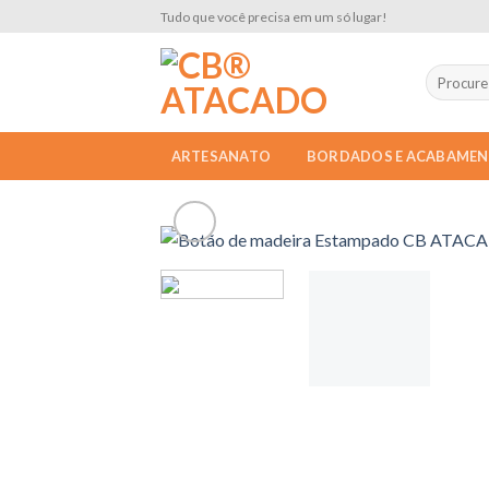
Skip
Tudo que você precisa em um só lugar!
to
content
ARTESANATO
BORDADOS E ACABAME