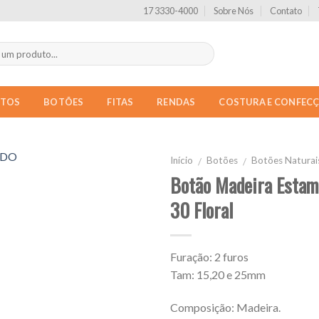
17 3330-4000
Sobre Nós
Contato
NTOS
BOTÕES
FITAS
RENDAS
COSTURA E CONFEC
Início
Botões
Botões Naturai
/
/
Botão Madeira Estam
30 Floral
Furação: 2 furos
Tam: 15,20 e 25mm
Composição: Madeira.