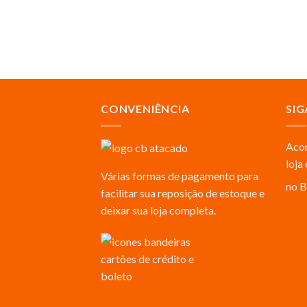
CONVENIÊNCIA
SIG
Acom
loja
Várias formas de pagamento para
no B
facilitar sua reposição de estoque e
deixar sua loja completa.