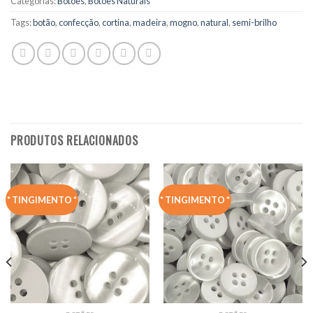
Categorias:
Botões
,
Botões Naturais
Tags:
botão
,
confecção
,
cortina
,
madeira
,
mogno
,
natural
,
semi-brilho
PRODUTOS RELACIONADOS
* TINGIMENTO *
* TINGIMENTO *