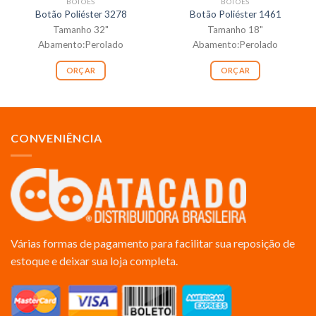
BOTÕES
BOTÕES
Botão Poliéster 3278
Botão Poliéster 1461
Tamanho 32"
Tamanho 18"
Abamento:Perolado
Abamento:Perolado
ORÇAR
ORÇAR
CONVENIÊNCIA
Várias formas de pagamento para facilitar sua reposição de
estoque e deixar sua loja completa.