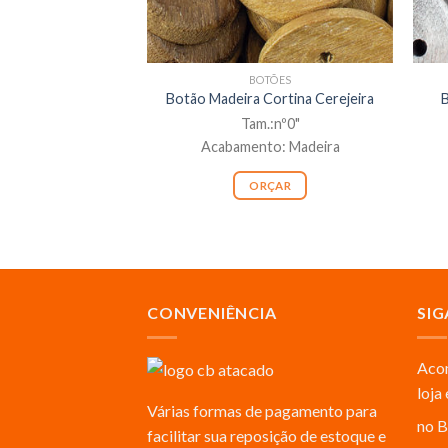
BOTÕES
Botão Madeira Cortina Cerejeira
B
Tam.:nº0"
Acabamento: Madeira
ORÇAR
CONVENIÊNCIA
SIG
Acom
loja
Várias formas de pagamento para
no B
facilitar sua reposição de estoque e