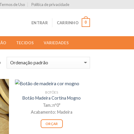
Termos de Uso
Política de privacidade
0
ENTRAR
CARRINHO
ÇÃO
TECIDOS
VARIEDADES
o
BOTÕES
Botão Madeira Cortina Mogno
Tam.:nº0"
Acabamento: Madeira
ORÇAR