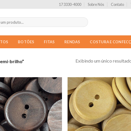
17 3330-4000
Sobre Nós
Contato
NTOS
BOTÕES
FITAS
RENDAS
COSTURA E CONFEC
Exibindo um único resultad
emi-brilho”