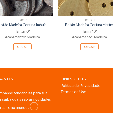
BOTÕES
BOTÕES
otão Madeira Cortina Imbuia
Botão Madeira Cortina Marfi
Tam.:nº0"
Tam.:nº0"
Acabamento: Madeira
Acabamento: Madeira
ORÇAR
ORÇAR
A-NOS
LINKS ÚTEIS
Política de Privacidade
Termos de Uso
panhe tendências para sua
 e saiba quais são as novidades
rasil e no mundo.