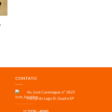
m
CONTATO
Av. José Cavenague, nº 1825
Portal do Lago B, Guaira SP
3330 - 4000
17