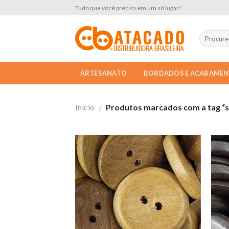
Skip
Tudo que você precisa em um só lugar!
to
content
ARTESANATO
BORDADOS E ACABAME
Início
Produtos marcados com a tag “s
/