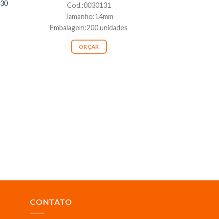
Y30
Cod.:0030131
Tamanho:14mm
Embalagem:200 unidades
ORÇAR
BO
Botão Metal Fle
R
Tam.
Embalagem:
OR
CONTATO