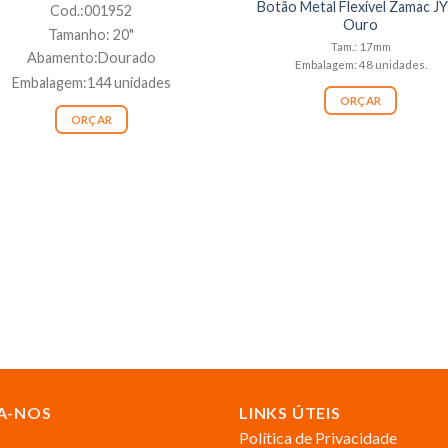
Botão Metal Flexível Zamac J
Cod.:001952
Ouro
Tamanho: 20"
Tam.: 17mm
Abamento:Dourado
Embalagem: 48 unidades.
Embalagem:144 unidades
ORÇAR
ORÇAR
A-NOS
LINKS ÚTEIS
Política de Privacidade