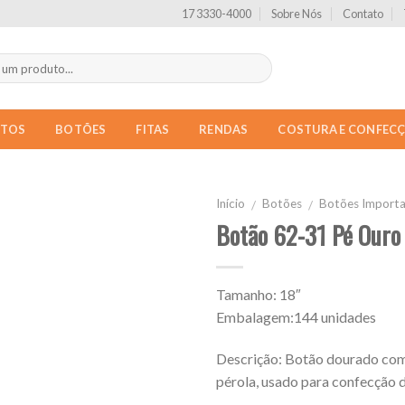
17 3330-4000
Sobre Nós
Contato
NTOS
BOTÕES
FITAS
RENDAS
COSTURA E CONFEC
Início
Botões
Botões Import
/
/
Botão 62-31 Pé Ouro
Tamanho: 18″
Embalagem:144 unidades
Descrição: Botão dourado com
pérola, usado para confecção d