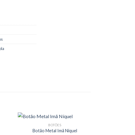
os
ola
BOTÕES
Botão Metal Imã Níquel