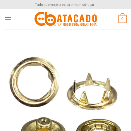
Skip
Tudo que você precisa em um só lugar!
to
content
0