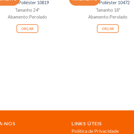
Botão Poliéster 10819
Botão Poliéster 10472
Tamanho 24"
Tamanho 18"
Abamento:Perolado
Abamento:Perolado
ORÇAR
ORÇAR
A-NOS
LINKS ÚTEIS
Política de Privacidade