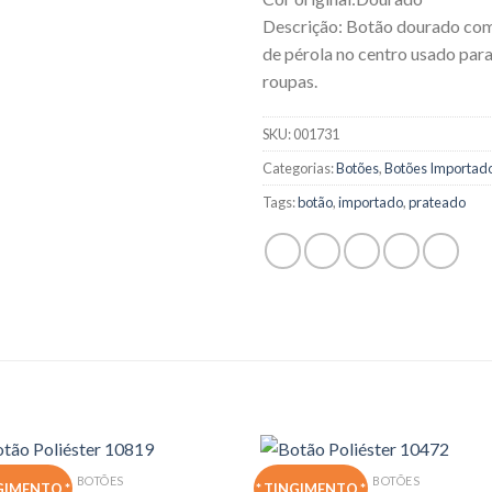
Descrição: Botão dourado com
de pérola no centro usado par
roupas.
SKU:
001731
Categorias:
Botões
,
Botões Importad
Tags:
botão
,
importado
,
prateado
BOTÕES
BOTÕES
GIMENTO *
* TINGIMENTO *