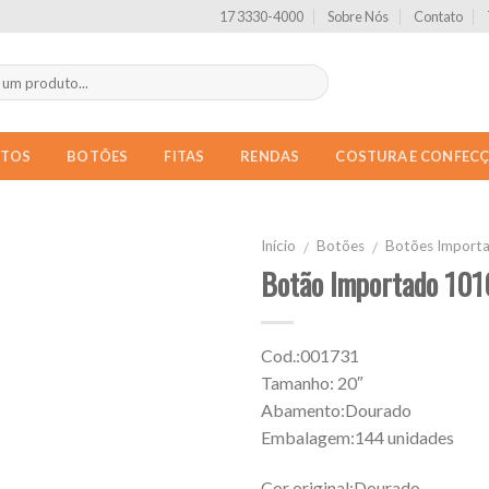
17 3330-4000
Sobre Nós
Contato
NTOS
BOTÕES
FITAS
RENDAS
COSTURA E CONFEC
Início
Botões
Botões Import
/
/
Botão Importado 101
Cod.:001731
Tamanho: 20″
Abamento:Dourado
Embalagem:144 unidades
Cor original:Dourado