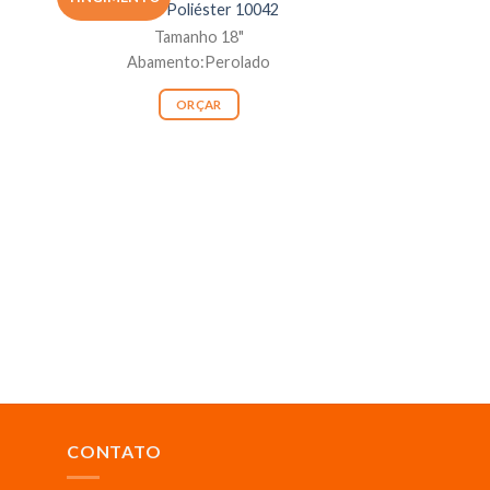
Botão Poliéster 10042
Tamanho 18"
Abamento:Perolado
ORÇAR
BO
Botão Poli
Taman
Abamento
OR
CONTATO