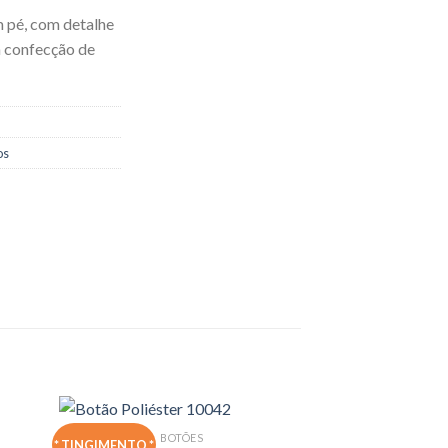
 pé, com detalhe
a confecção de
os
BOTÕES
* TINGIMENTO *