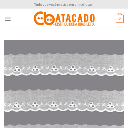
Skip
Tudo que você precisa em um só lugar!
to
content
0