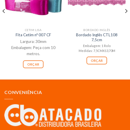
CETIM LISA
BORDADO INGLÊS
Bordado Inglês CTL108
Fita Cetim nº 007 CF
7,5cm
Largura: 30mm
Embalagem: 1 Rolo
Embalagem: Peça com 10
Medidas: 7,5CMX13,70M
metros.
ORÇAR
ORÇAR
CONVENIÊNCIA