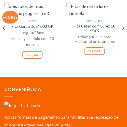
+CORES
FITAS
CETIM LISA
Fita Cetim com Lurex 10
Fita Gorgurão nº 003 GP
nº009
Largura: 15mm
Embalagem: 1 Unidade
Embalagem: Rolo com 40
Medidas: 38mm x 10 metros
metros.
ORÇAR
ORÇAR
CONVENIÊNCIA
Várias formas de pagamento para facilitar sua reposição de
estoque e deixar sua loja completa.