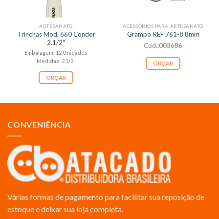
ARTESANATO
ACESSÓRIOS PARA ARTESANATO
Trinchas Mod. 660 Condor
Grampo REF 761-8 8mm
2.1/2″
Cod.:003686
Embalagem: 12 Unidades
Medidas: 2.1/2"
ORÇAR
ORÇAR
CONVENIÊNCIA
Várias formas de pagamento para facilitar sua reposição de
estoque e deixar sua loja completa.