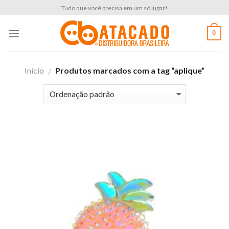
Skip
Tudo que você precisa em um só lugar!
to
content
0
Início
Produtos marcados com a tag “aplique”
/