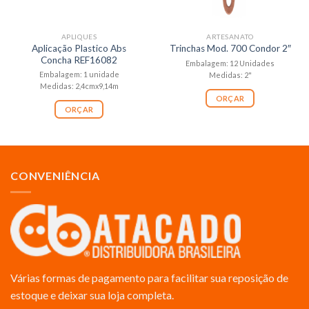
APLIQUES
ARTESANATO
Aplicação Plastico Abs
Trinchas Mod. 700 Condor 2″
Concha REF16082
Embalagem: 12 Unidades
Embalagem: 1 unidade
Medidas: 2"
Medidas: 2,4cmx9,14m
ORÇAR
ORÇAR
CONVENIÊNCIA
Várias formas de pagamento para facilitar sua reposição de
estoque e deixar sua loja completa.