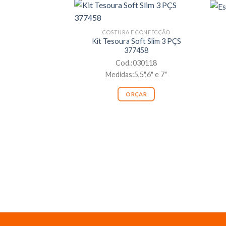
COSTURA E CONFECÇÃO
Kit Tesoura Soft Slim 3 PÇS
377458
Cod.:030118
Medidas:5,5",6" e 7"
ORÇAR