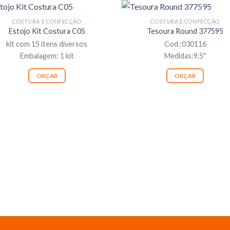
COSTURA E CONFECÇÃO
COSTURA E CONFECÇÃO
Estojo Kit Costura C05
Tesoura Round 377595
kit com 15 itens diversos
Cod.:030116
Embalagem: 1 kit
Medidas:9,5"
ORÇAR
ORÇAR