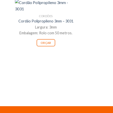
CORDÕES
Cordão Polipropileno 3mm – 3031
Largura: 3mm
Embalagem: Rolo com 50 metros.
ORÇAR
AGU
Kit Agulha
Cod.:
Embalag
OR