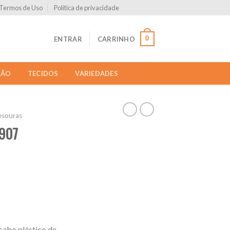
Termos de Uso
Política de privacidade
0
ENTRAR
CARRINHO
ÇÃO
TECIDOS
VARIEDADES
esouras
0907
cabo plástico de