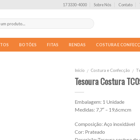
17 3330-4000
Sobre Nós
Contato
NTOS
BOTÕES
FITAS
RENDAS
COSTURA E CONFEC
Início
Costura e Confecção
T
/
/
Tesoura Costura TC
Embalagem: 1 Unidade
Medidas: 7,7″ – 19,6cmcm
Composição: Aço inoxidável
Cor: Prateado
Descrição:Tesoura costura de 