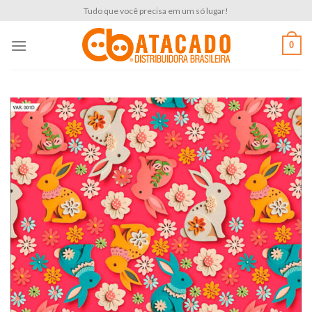
Skip
Tudo que você precisa em um só lugar!
to
content
0