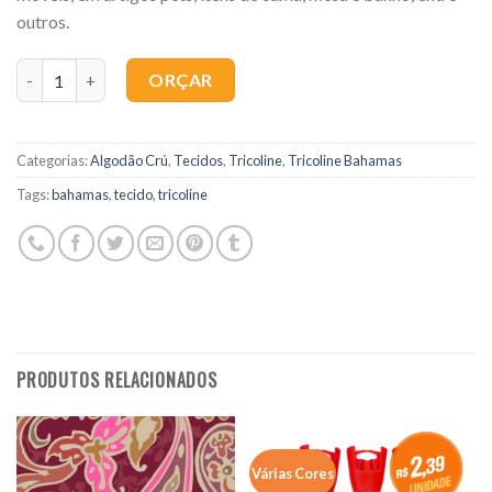
outros.
Quantidade
ORÇAR
Categorias:
Algodão Crú
,
Tecidos
,
Tricoline
,
Tricoline Bahamas
Tags:
bahamas
,
tecido
,
tricoline
PRODUTOS RELACIONADOS
Várias Cores