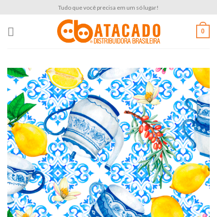
Skip
Tudo que você precisa em um só lugar!
to
content
0