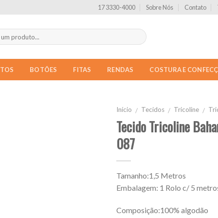
17 3330-4000
Sobre Nós
Contato
NTOS
BOTÕES
FITAS
RENDAS
COSTURA E CONFEC
Início
Tecidos
Tricoline
Tri
/
/
/
Tecido Tricoline Ba
087
Tamanho:1,5 Metros
Embalagem: 1 Rolo c/ 5 metro
Composição:100% algodão