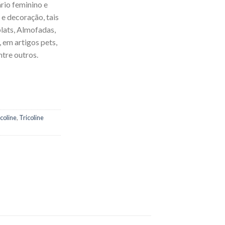
rio feminino e
 e decoração, tais
lats, Almofadas,
 em artigos pets,
ntre outros.
icoline
,
Tricoline