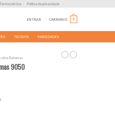
Termos de Uso
Política de privacidade
0
ENTRAR
CARRINHO
ÇÃO
TECIDOS
VARIEDADES
coline Bahamas
hamas 9050
s