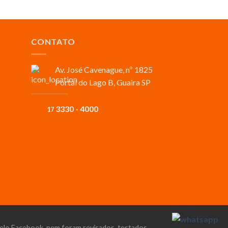
CONTATO
Av. José Cavenague, nº 1825
Portal do Lago B, Guaira SP
3330 - 4000
17
 pelo Facebook, nem foram revisados, testados