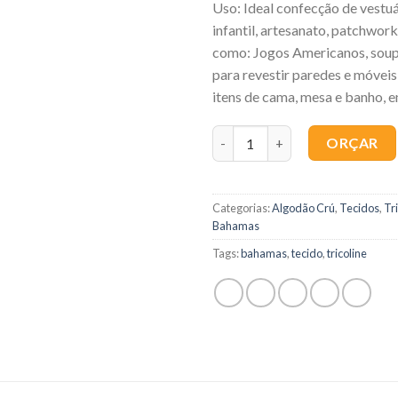
Uso: Ideal confecção de vestuá
infantil, artesanato, patchwork
como: Jogos Americanos, soup
para revestir paredes e móveis,
itens de cama, mesa e banho, e
Quantidade
ORÇAR
Categorias:
Algodão Crú
,
Tecidos
,
Tr
Bahamas
Tags:
bahamas
,
tecido
,
tricoline