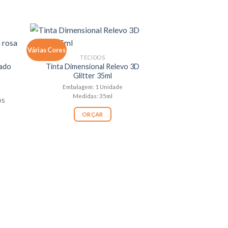
Várias Cores
TECIDOS
pado
Tinta Dimensional Relevo 3D
Glitter 35ml
Embalagem: 1 Unidade
Medidas: 35ml
os
ORÇAR
TEC
Tecido Tricoline
017/0
Tamanho:1
Embalagem: 1 R
OR