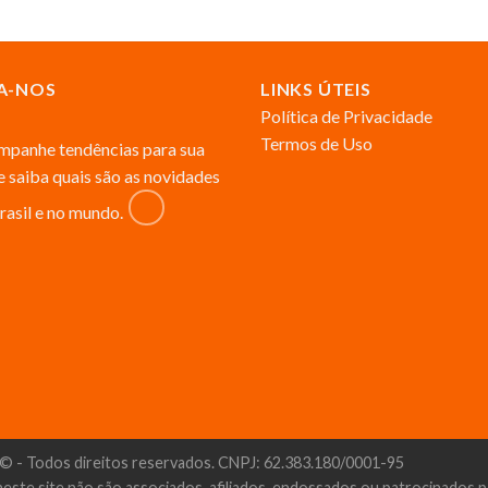
A-NOS
LINKS ÚTEIS
Política de Privacidade
Termos de Uso
panhe tendências para sua
 e saiba quais são as novidades
rasil e no mundo.
© - Todos direitos reservados. CNPJ: 62.383.180/0001-95
neste site não são associados, afiliados, endossados ou patrocinados