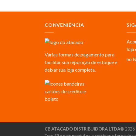
CONVENIÊNCIA
SIG
Acom
loja
Várias formas de pagamento para
no B
facilitar sua reposição de estoque e
deixar sua loja completa.
CB ATACADO DISTRIBUIDORA LTDA®
2026 
Este Site e os produtos e serviços oferecidos 