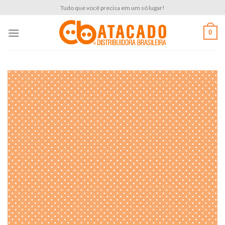
Skip
Tudo que você precisa em um só lugar!
to
content
0