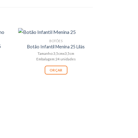
BOTÕES
5
Botão Infantil Menina 25 Lilás
Tamanho:3,5cmx3,5cm
Embalagem:24 unidades
ORÇAR
BO
Boneca LOL Nº6
Patc
Taman
Embalagem: