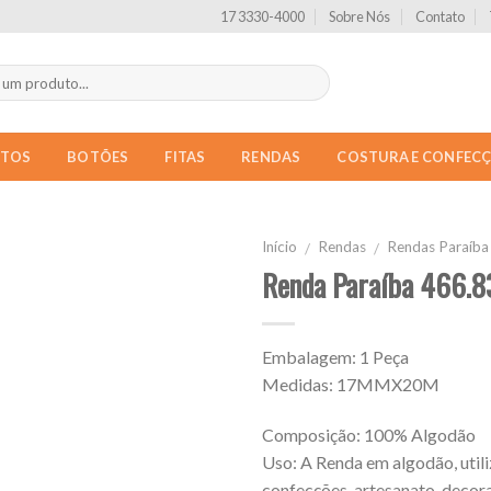
17 3330-4000
Sobre Nós
Contato
NTOS
BOTÕES
FITAS
RENDAS
COSTURA E CONFEC
Início
Rendas
Rendas Paraíba
/
/
Renda Paraíba 466.8
Embalagem: 1 Peça
Medidas: 17MMX20M
Composição: 100% Algodão
Uso: A Renda em algodão, util
confecções, artesanato, decora