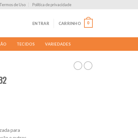
Termos de Uso
Política de privacidade
0
ENTRAR
CARRINHO
ÇÃO
TECIDOS
VARIEDADES
32
izada para
ção e outros.