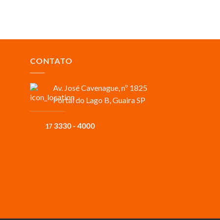
OR
CONTATO
Av. José Cavenague, nº 1825
Portal do Lago B, Guaira SP
3330 - 4000
17