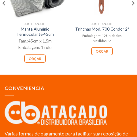
ARTESANATO
ARTESANATO
Manta Alumínio
Trinchas Mod. 700 Condor 2″
Termocolante 45cm
Embalagem: 12 Unidades
Tam.:45cm x 1,5m
Medidas: 2"
Embalagem: 1 rolo
ORÇAR
ORÇAR
CONVENIÊNCIA
Várias formas de pagamento para facilitar sua reposição de