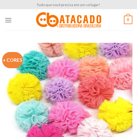
Skip
Tudo que você precisa em um só lugar!
to
content
0
+ CORES