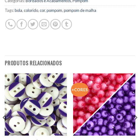
Categorias:
Bordados e Acabamentos
,
Pompom
Tags:
bola
,
colorido
,
cor
,
pompom
,
pompom de malha
PRODUTOS RELACIONADOS
+CORES