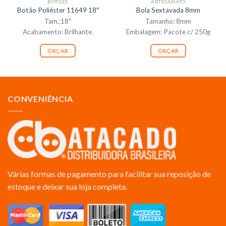
BOTÕES
ARTESANATO
Botão Poliéster 11649 18″
Bola Sextavada 8mm
Tam.:18"
Tamanho: 8mm
Acabamento: Brilhante.
Embalagem: Pacote c/ 250g
ORÇAR
ORÇAR
CONVENIÊNCIA
Várias formas de pagamento para facilitar sua reposição de
estoque e deixar sua loja completa.