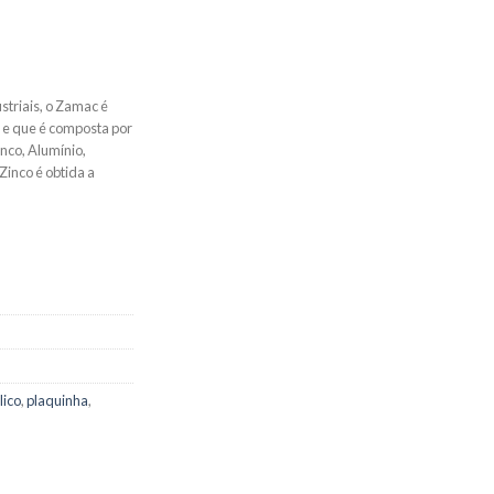
striais, o Zamac é
o e que é composta por
inco, Alumínio,
Zinco é obtida a
lico
,
plaquinha
,