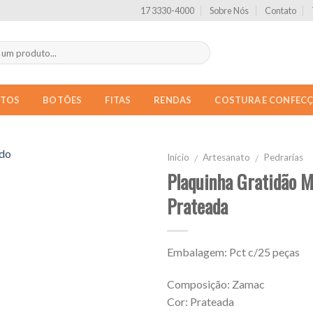
17 3330-4000
Sobre Nós
Contato
NTOS
BOTÕES
FITAS
RENDAS
COSTURA E CONFEC
Início
Artesanato
Pedrarias
/
/
Plaquinha Gratidão 
Prateada
Embalagem: Pct c/25 peças
Composição: Zamac
Cor: Prateada