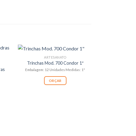
ARTESANATO
Trinchas Mod. 700 Condor 1″
ras
Embalagem: 12 Unidades Medidas: 1"
ORÇAR
ALI
Alicate 