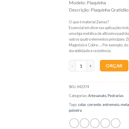
Modelo: Plaquinha
Descrição: Plaquinha Gratidão
O que é material Zamac?
Essencial em diversas aplicações indu
uma liga metálica de altíssimo padrã
outros quatro elementos principais: Z
Magnésio e Cobre. … Por exemplo, do 
durabilidade e resistência.
Quantidade
ORÇAR
SKU:
042374
Categorias:
Artesanato
,
Pedrarias
Tags:
colar
,
corrente
,
entremeio
,
meta
pulseira