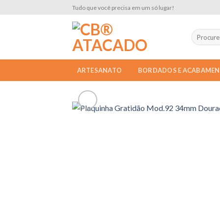
Skip
Tudo que você precisa em um só lugar!
to
content
ARTESANATO
BORDADOS E ACABAME