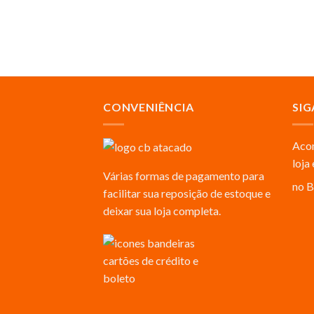
CONVENIÊNCIA
SIG
Acom
loja
Várias formas de pagamento para
no B
facilitar sua reposição de estoque e
deixar sua loja completa.