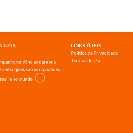
A-NOS
LINKS ÚTEIS
Política de Privacidade
Termos de Uso
panhe tendências para sua
 e saiba quais são as novidades
rasil e no mundo.