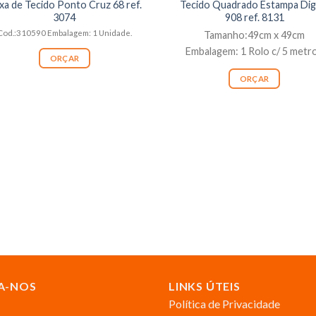
ixa de Tecido Ponto Cruz 68 ref.
Tecido Quadrado Estampa Digi
3074
908 ref. 8131
Cod.:310590 Embalagem: 1 Unidade.
Tamanho:49cm x 49cm
Embalagem: 1 Rolo c/ 5 metr
ORÇAR
ORÇAR
A-NOS
LINKS ÚTEIS
Política de Privacidade