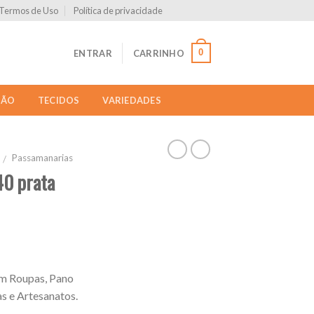
Termos de Uso
Política de privacidade
0
ENTRAR
CARRINHO
ÇÃO
TECIDOS
VARIEDADES
Passamanarias
/
40 prata
em Roupas, Pano
s e Artesanatos.