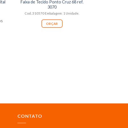
tal
Faixa de Tecido Ponto Cruz 68 ref.
3070
Cod.:310570 Embalagem: 1 Unidade.
os
ORÇAR
BORDADOS E
Tecido Quadrado
908 re
Tamanho:4
Embalagem: 1 R
OR
CONTATO