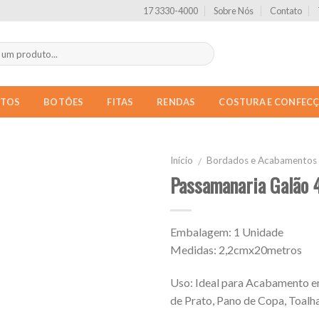
17 3330-4000
Sobre Nós
Contato
NTOS
BOTÕES
FITAS
RENDAS
COSTURA E CONFEC
Início
Bordados e Acabamentos
/
Passamanaria Galão 
Embalagem: 1 Unidade
Medidas: 2,2cmx20metros
Uso: Ideal para Acabamento 
de Prato, Pano de Copa, Toalha