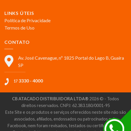
LINKS ÚTEIS
Política de Privacidade
Termos de Uso
CONTATO
Av. José Cavenague, nº 1825 Portal do Lago B, Guaira
SP
3330 - 4000
17
CB ATACADO DISTRIBUIDORA LTDA®
2026 © - Todos
direitos reservados. CNPJ: 62.383.180/0001-95
Este Site e os produtos e serviços oferecidos neste site não são
associados, afiliados, endossados ou patrocinados pelo
Facebook, nem foram revisados, testados ou certificados pelo