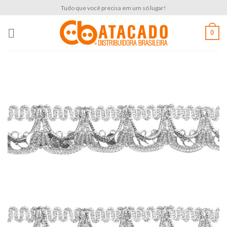
Skip
Tudo que você precisa em um só lugar!
to
content
0