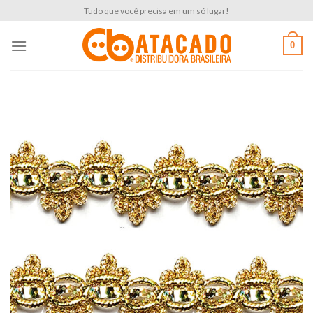
Skip
Tudo que você precisa em um só lugar!
to
content
0