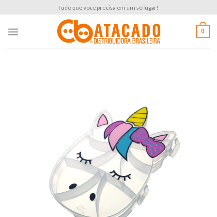
Skip
Tudo que você precisa em um só lugar!
to
content
0