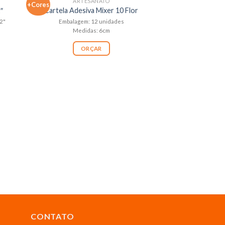
ARTESANATO
+Cores
″
Cartela Adesiva Mixer 10 Flor
2"
Embalagem: 12 unidades
Medidas: 6cm
ORÇAR
ARTE
Trinchas Mod. 6
Embalagem: 12 Unid
OR
CONTATO