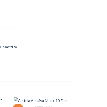
eio
,
metalico