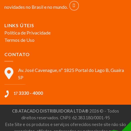
novidades no Brasil e no mundo.
LINKS ÚTEIS
Política de Privacidade
Termos de Uso
CONTATO
Av. José Cavenague, nº 1825 Portal do Lago B, Guaira
SP
3330 - 4000
17
CB ATACADO DISTRIBUIDORA LTDA®
2026 © - Todos
direitos reservados. CNPJ: 62.383.180/0001-95
Este Site e os produtos e serviços oferecidos neste site não são